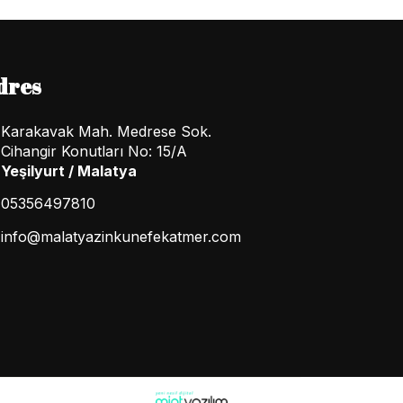
dres
Karakavak Mah. Medrese Sok.
Cihangir Konutları No: 15/A
Yeşilyurt / Malatya
05356497810
info@malatyazinkunefekatmer.com